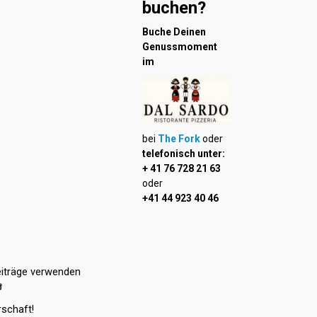
buchen?
Buche Deinen
Genussmoment
im
bei
The Fork
oder
telefonisch unter:
+ 41 76 728 21 63
oder
+41 44 923 40 46
eiträge verwenden

rschaft!