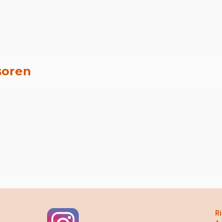
soren
Ri