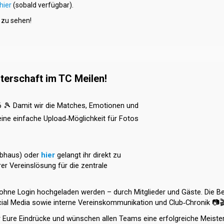
hier
(sobald verfügbar).
 zu sehen!
terschaft im TC Meilen!
26
🎾
Damit wir die Matches, Emotionen und
ine einfache Upload
‑
Möglichkeit für Fotos
ubhaus) oder
hier
gelangt ihr direkt zu
er Vereinslösung für die zentrale
ohne Login hochgeladen werden – durch Mitglieder und Gäste. Die B
cial Media sowie interne Vereinskommunikation und Club
‑
Chronik
📷
r Eure Eindrücke und wünschen allen Teams eine erfolgreiche Meiste